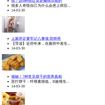
惊！这6种癌症竟是懒惰导致的
很多人奇怪自己为什么会患上癌症...
14-03-30
上厕所定要牢记八事项 防猝死
【导读】近些年来，在厕所中发生...
14-03-30
揭秘！7种常见饼干的营养真相
苏打饼干：纤维素很低，B族维生...
14-03-30