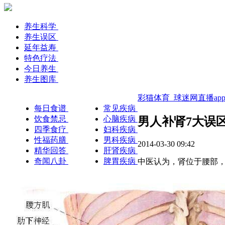
养生科学
养生误区
延年益寿
特色疗法
今日养生
养生图库
彩猫体育_球迷网直播ap
每日食谱
常见疾病
饮食禁忌
心脑疾病
男人补肾7大误区
四季食疗
妇科疾病
性福药膳
男科疾病
2014-03-30 09:42
精华回答
肝肾疾病
奇闻八卦
脾胃疾病
中医认为，肾位于腰部，