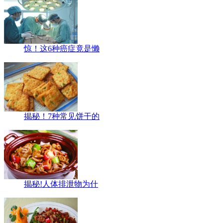
惊！这6种癌症竟是懒
揭秘！7种常见饼干的
揭秘!人体排泄物为什