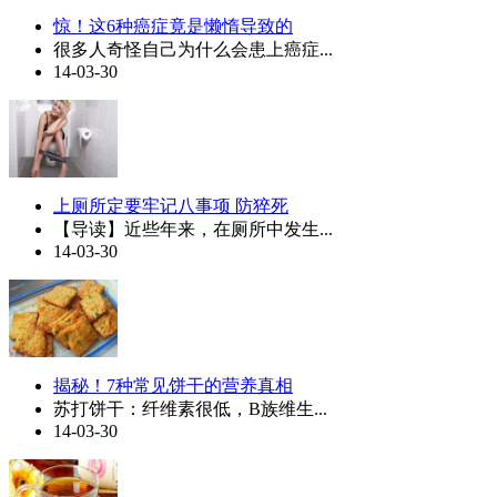
惊！这6种癌症竟是懒惰导致的
很多人奇怪自己为什么会患上癌症...
14-03-30
上厕所定要牢记八事项 防猝死
【导读】近些年来，在厕所中发生...
14-03-30
揭秘！7种常见饼干的营养真相
苏打饼干：纤维素很低，B族维生...
14-03-30