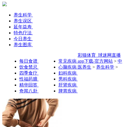
养生科学
养生误区
延年益寿
特色疗法
今日养生
养生图库
彩猫体育_球迷网直播
每日食谱
常见疾病
app下载-官方网站
>
中
饮食禁忌
心脑疾病
医养生
>
养生科学
>
四季食疗
妇科疾病
性福药膳
男科疾病
精华回答
肝肾疾病
奇闻八卦
脾胃疾病