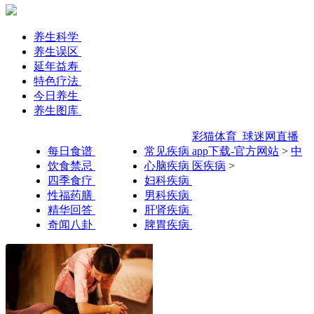
养生科学
养生误区
延年益寿
特色疗法
今日养生
养生图库
彩猫体育_球迷网直播
每日食谱
常见疾病
app下载-官方网站
>
中
饮食禁忌
心脑疾病
医疾病
>
四季食疗
妇科疾病
性福药膳
男科疾病
精华回答
肝肾疾病
奇闻八卦
脾胃疾病