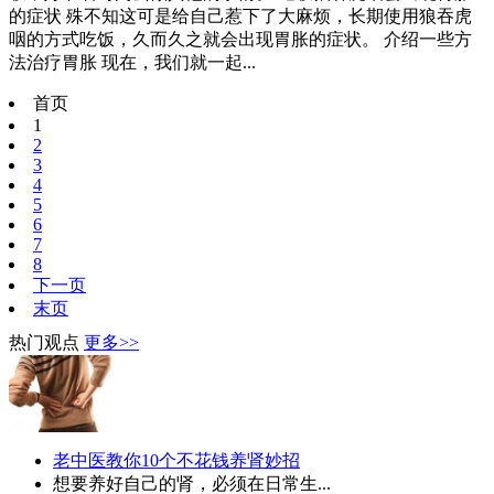
的症状 殊不知这可是给自己惹下了大麻烦，长期使用狼吞虎
咽的方式吃饭，久而久之就会出现胃胀的症状。 介绍一些方
法治疗胃胀 现在，我们就一起...
首页
1
2
3
4
5
6
7
8
下一页
末页
热门观点
更多>>
老中医教你10个不花钱养肾妙招
想要养好自己的肾，必须在日常生...