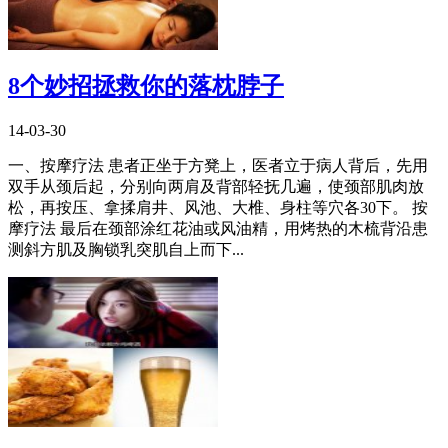
8个妙招拯救你的落枕脖子
14-03-30
一、按摩疗法 患者正坐于方凳上，医者立于病人背后，先用
双手从颈后起，分别向两肩及背部轻抚几遍，使颈部肌肉放
松，再按压、拿揉肩井、风池、大椎、身柱等穴各30下。 按
摩疗法 最后在颈部涂红花油或风油精，用烤热的木梳背沿患
测斜方肌及胸锁乳突肌自上而下...