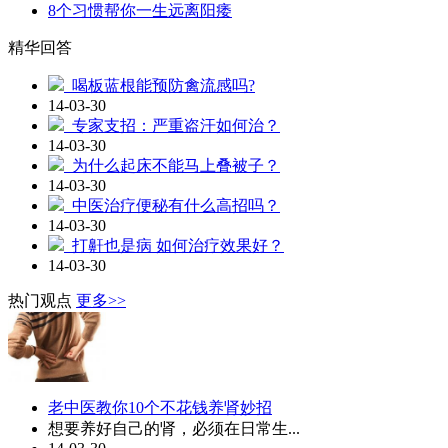
8个习惯帮你一生远离阳痿
精华回答
喝板蓝根能预防禽流感吗?
14-03-30
专家支招：严重盗汗如何治？
14-03-30
为什么起床不能马上叠被子？
14-03-30
中医治疗便秘有什么高招吗？
14-03-30
打鼾也是病 如何治疗效果好？
14-03-30
热门观点
更多>>
老中医教你10个不花钱养肾妙招
想要养好自己的肾，必须在日常生...