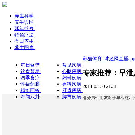
养生科学
养生误区
延年益寿
特色疗法
今日养生
养生图库
彩猫体育_球迷网直播ap
每日食谱
常见疾病
饮食禁忌
心脑疾病
专家推荐：早泄
四季食疗
妇科疾病
性福药膳
男科疾病
2014-03-30 21:31
精华回答
肝肾疾病
奇闻八卦
脾胃疾病
部分男性朋友对于早泄这种