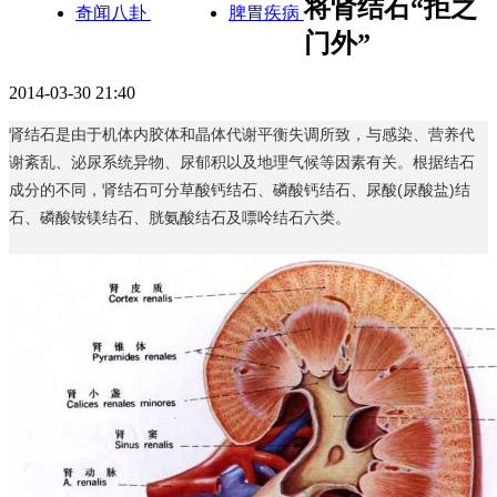
将肾结石“拒之
奇闻八卦
脾胃疾病
门外”
2014-03-30 21:40
肾结石是由于机体内胶体和晶体代谢平衡失调所致，与感染、营养代
谢紊乱、泌尿系统异物、尿郁积以及地理气候等因素有关。根据结石
成分的不同，肾结石可分草酸钙结石、磷酸钙结石、尿酸(尿酸盐)结
石、磷酸铵镁结石、胱氨酸结石及嘌呤结石六类。