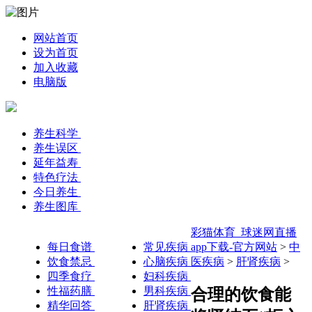
网站首页
设为首页
加入收藏
电脑版
养生科学
养生误区
延年益寿
特色疗法
今日养生
养生图库
彩猫体育_球迷网直播
每日食谱
常见疾病
app下载-官方网站
>
中
饮食禁忌
心脑疾病
医疾病
>
肝肾疾病
>
四季食疗
妇科疾病
性福药膳
男科疾病
合理的饮食能
精华回答
肝肾疾病