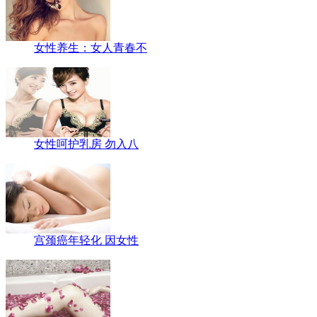
女性养生：女人青春不
女性呵护乳房 勿入八
宫颈癌年轻化 因女性