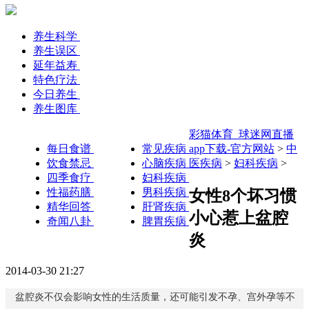
养生科学
养生误区
延年益寿
特色疗法
今日养生
养生图库
彩猫体育_球迷网直播
每日食谱
常见疾病
app下载-官方网站
>
中
饮食禁忌
心脑疾病
医疾病
>
妇科疾病
>
四季食疗
妇科疾病
性福药膳
男科疾病
女性8个坏习惯
精华回答
肝肾疾病
小心惹上盆腔
奇闻八卦
脾胃疾病
炎
2014-03-30 21:27
盆腔炎不仅会影响女性的生活质量，还可能引发不孕、宫外孕等不