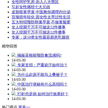
女性呵护乳房 勿入八大禁区
引起女性痛经七大元凶
皮肤暗黄早衰 中医教你调理内分泌
宫颈癌年轻化 因女性太早过性生活
五大秒招预防卵巢早衰 不做黄脸婆
女人经期千万不可做这12件傻事
女人经期千万不可做这12件傻事
专家：这10类女性最容易患乳腺癌
精华回答
喝板蓝根能预防禽流感吗?
14-03-30
专家支招：严重盗汗如何治？
14-03-30
为什么起床不能马上叠被子？
14-03-30
中医治疗便秘有什么高招吗？
14-03-30
打鼾也是病 如何治疗效果好？
14-03-30
热门观点
更多>>