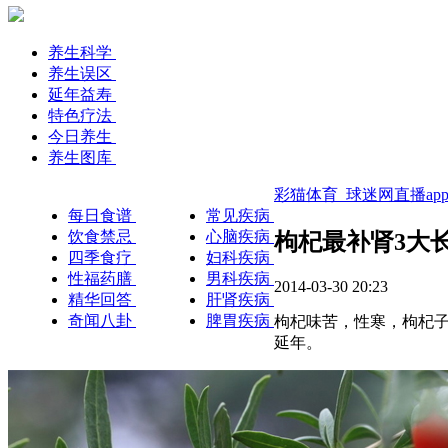
养生科学
养生误区
延年益寿
特色疗法
今日养生
养生图库
彩猫体育_球迷网直播ap
每日食谱
常见疾病
饮食禁忌
心脑疾病
枸杞最补肾3大
四季食疗
妇科疾病
性福药膳
男科疾病
2014-03-30 20:23
精华回答
肝肾疾病
奇闻八卦
脾胃疾病
枸杞味苦，性寒，枸杞
延年。