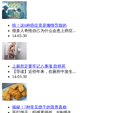
惊！这6种癌症竟是懒惰导致的
很多人奇怪自己为什么会患上癌症...
14-03-30
上厕所定要牢记八事项 防猝死
【导读】近些年来，在厕所中发生...
14-03-30
揭秘！7种常见饼干的营养真相
苏打饼干：纤维素很低，B族维生...