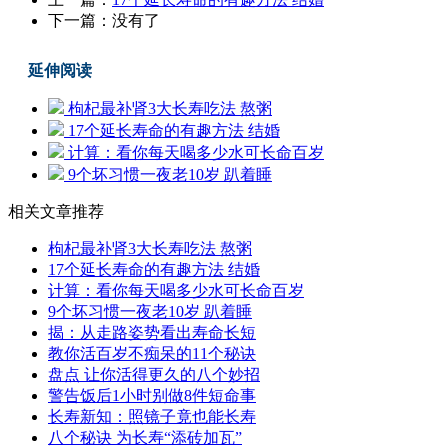
下一篇：没有了
延伸阅读
枸杞最补肾3大长寿吃法 熬粥
17个延长寿命的有趣方法 结婚
计算：看你每天喝多少水可长命百岁
9个坏习惯一夜老10岁 趴着睡
相关文章推荐
枸杞最补肾3大长寿吃法 熬粥
17个延长寿命的有趣方法 结婚
计算：看你每天喝多少水可长命百岁
9个坏习惯一夜老10岁 趴着睡
揭：从走路姿势看出寿命长短
教你活百岁不痴呆的11个秘诀
盘点 让你活得更久的八个妙招
警告饭后1小时别做8件短命事
长寿新知：照镜子竟也能长寿
八个秘诀 为长寿“添砖加瓦”