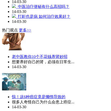
14-03-30
中医治疗便秘有什么高招吗？
14-03-30
打鼾也是病 如何治疗效果好？
14-03-30
热门观点
更多>>
老中医教你10个不花钱养肾妙招
想要养好自己的肾，必须在日常生...
14-03-30
惊！这6种癌症竟是懒惰导致的
很多人奇怪自己为什么会患上癌症...
14-03-30